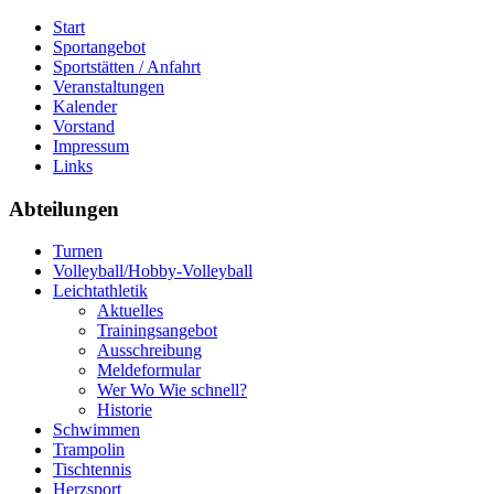
Start
Sportangebot
Sportstätten / Anfahrt
Veranstaltungen
Kalender
Vorstand
Impressum
Links
Abteilungen
Turnen
Volleyball/Hobby-Volleyball
Leichtathletik
Aktuelles
Trainingsangebot
Ausschreibung
Meldeformular
Wer Wo Wie schnell?
Historie
Schwimmen
Trampolin
Tischtennis
Herzsport