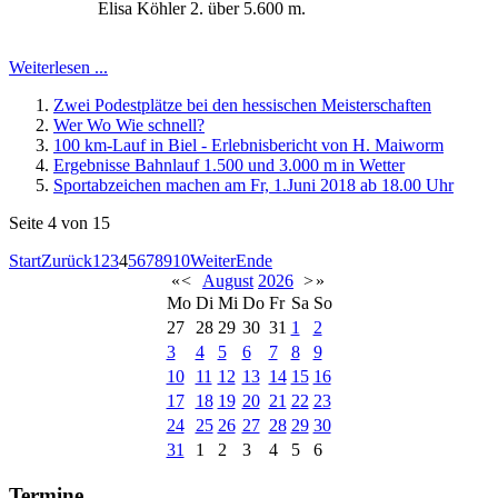
Elisa Köhler 2. über 5.600 m.
Weiterlesen ...
Zwei Podestplätze bei den hessischen Meisterschaften
Wer Wo Wie schnell?
100 km-Lauf in Biel - Erlebnisbericht von H. Maiworm
Ergebnisse Bahnlauf 1.500 und 3.000 m in Wetter
Sportabzeichen machen am Fr, 1.Juni 2018 ab 18.00 Uhr
Seite 4 von 15
Start
Zurück
1
2
3
4
5
6
7
8
9
10
Weiter
Ende
«
<
August
2026
>
»
Mo
Di
Mi
Do
Fr
Sa
So
27
28
29
30
31
1
2
3
4
5
6
7
8
9
10
11
12
13
14
15
16
17
18
19
20
21
22
23
24
25
26
27
28
29
30
31
1
2
3
4
5
6
Termine