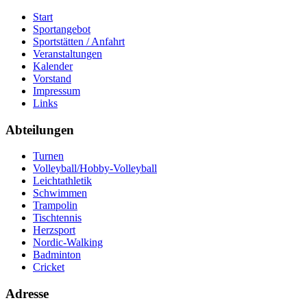
Start
Sportangebot
Sportstätten / Anfahrt
Veranstaltungen
Kalender
Vorstand
Impressum
Links
Abteilungen
Turnen
Volleyball/Hobby-Volleyball
Leichtathletik
Schwimmen
Trampolin
Tischtennis
Herzsport
Nordic-Walking
Badminton
Cricket
Adresse