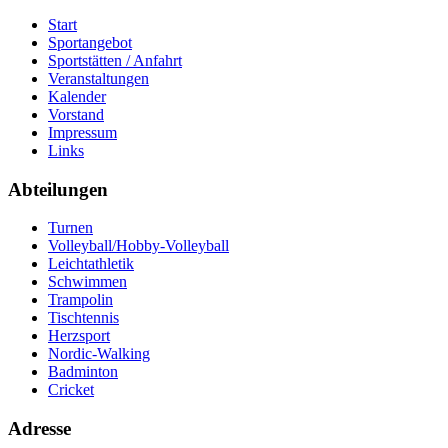
Start
Sportangebot
Sportstätten / Anfahrt
Veranstaltungen
Kalender
Vorstand
Impressum
Links
Abteilungen
Turnen
Volleyball/Hobby-Volleyball
Leichtathletik
Schwimmen
Trampolin
Tischtennis
Herzsport
Nordic-Walking
Badminton
Cricket
Adresse