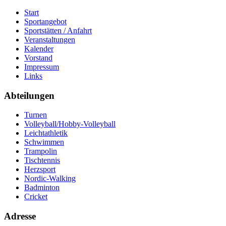
Start
Sportangebot
Sportstätten / Anfahrt
Veranstaltungen
Kalender
Vorstand
Impressum
Links
Abteilungen
Turnen
Volleyball/Hobby-Volleyball
Leichtathletik
Schwimmen
Trampolin
Tischtennis
Herzsport
Nordic-Walking
Badminton
Cricket
Adresse