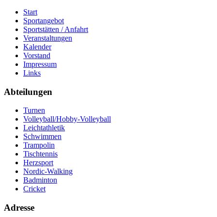
Start
Sportangebot
Sportstätten / Anfahrt
Veranstaltungen
Kalender
Vorstand
Impressum
Links
Abteilungen
Turnen
Volleyball/Hobby-Volleyball
Leichtathletik
Schwimmen
Trampolin
Tischtennis
Herzsport
Nordic-Walking
Badminton
Cricket
Adresse