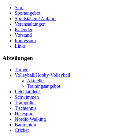
Start
Sportangebot
Sportstätten / Anfahrt
Veranstaltungen
Kalender
Vorstand
Impressum
Links
Abteilungen
Turnen
Volleyball/Hobby-Volleyball
Aktuelles
Trainingsangebot
Leichtathletik
Schwimmen
Trampolin
Tischtennis
Herzsport
Nordic-Walking
Badminton
Cricket