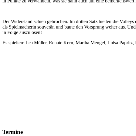
in Punkte zu verwandeln, was sie dann auch auf eine bemerkenswert
Der Widerstand schien gebrochen. Im dritten Satz hielten die Voll
als Spielmacherin souverän und baute den Vorsprung weiter aus. Und
in Folge auszulösen!
Es spielten: Lea Müller, Renate Kern, Martha Mengel, Luisa Papritz,
Termine