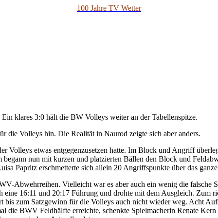
100 Jahre TV Wetter
 Ein klares 3:0 hält die BW Volleys weiter an der Tabellenspitze.
für die Volleys hin. Die Realität in Naurod zeigte sich aber anders.
der Volleys etwas entgegenzusetzen hatte. Im Block und Angriff überl
 begann nun mit kurzen und platzierten Bällen den Block und Feldabwe
Luisa Papritz erschmetterte sich allein 20 Angriffspunkte über das gan
-Abwehrreihen. Vielleicht war es aber auch ein wenig die falsche Sic
 eine 16:11 und 20:17 Führung und drohte mit dem Ausgleich. Zum richt
rt bis zum Satzgewinn für die Volleys auch nicht wieder weg. Acht Auf
al die BWV Feldhälfte erreichte, schenkte Spielmacherin Renate Kern 