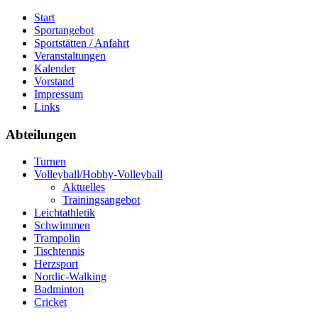
Start
Sportangebot
Sportstätten / Anfahrt
Veranstaltungen
Kalender
Vorstand
Impressum
Links
Abteilungen
Turnen
Volleyball/Hobby-Volleyball
Aktuelles
Trainingsangebot
Leichtathletik
Schwimmen
Trampolin
Tischtennis
Herzsport
Nordic-Walking
Badminton
Cricket