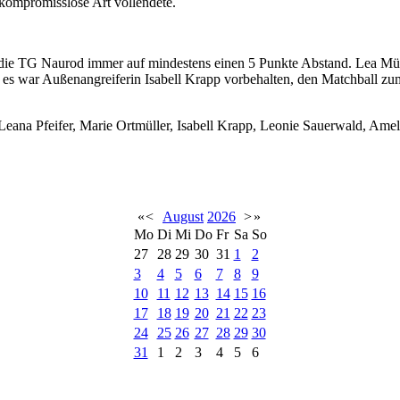
 kompromisslose Art vollendete.
eys die TG Naurod immer auf mindestens einen 5 Punkte Abstand. Lea
 es war Außenangreiferin Isabell Krapp vorbehalten, den Matchball z
 Leana Pfeifer, Marie Ortmüller, Isabell Krapp, Leonie Sauerwald, Amel
«
<
August
2026
>
»
Mo
Di
Mi
Do
Fr
Sa
So
27
28
29
30
31
1
2
3
4
5
6
7
8
9
10
11
12
13
14
15
16
17
18
19
20
21
22
23
24
25
26
27
28
29
30
31
1
2
3
4
5
6