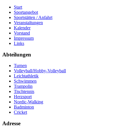
Start
Sportangebot
Sportstätten / Anfahrt
Veranstaltungen
Kalender
Vorstand
Impressum
Links
Abteilungen
Turnen
Volleyball/Hobby-Volleyball
Leichtathletik
Schwimmen
Trampolin
Tischtennis
Herzsport
Nordic-Walking
Badminton
Cricket
Adresse