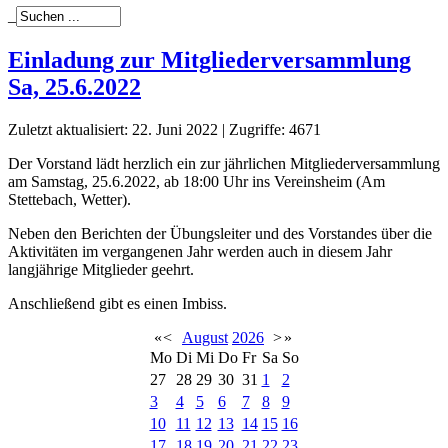
_
Einladung zur Mitgliederversammlung
Sa, 25.6.2022
Zuletzt aktualisiert: 22. Juni 2022
|
Zugriffe: 4671
Der Vorstand lädt herzlich ein zur jährlichen Mitgliederversammlung
am Samstag, 25.6.2022, ab 18:00 Uhr ins Vereinsheim (Am
Stettebach, Wetter).
Neben den Berichten der Übungsleiter und des Vorstandes über die
Aktivitäten im vergangenen Jahr werden auch in diesem Jahr
langjährige Mitglieder geehrt.
Anschließend gibt es einen Imbiss.
«
<
August
2026
>
»
Mo
Di
Mi
Do
Fr
Sa
So
27
28
29
30
31
1
2
3
4
5
6
7
8
9
10
11
12
13
14
15
16
17
18
19
20
21
22
23