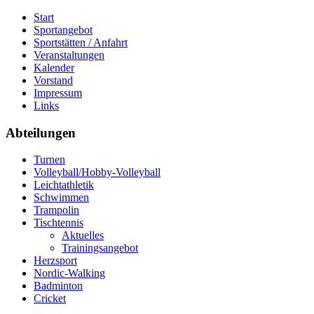
Start
Sportangebot
Sportstätten / Anfahrt
Veranstaltungen
Kalender
Vorstand
Impressum
Links
Abteilungen
Turnen
Volleyball/Hobby-Volleyball
Leichtathletik
Schwimmen
Trampolin
Tischtennis
Aktuelles
Trainingsangebot
Herzsport
Nordic-Walking
Badminton
Cricket