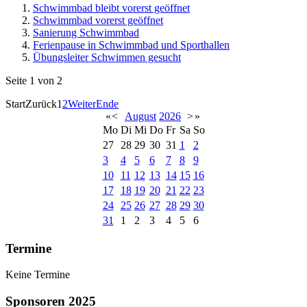
Schwimmbad bleibt vorerst geöffnet
Schwimmbad vorerst geöffnet
Sanierung Schwimmbad
Ferienpause in Schwimmbad und Sporthallen
Übungsleiter Schwimmen gesucht
Seite 1 von 2
Start
Zurück
1
2
Weiter
Ende
«
<
August
2026
>
»
Mo
Di
Mi
Do
Fr
Sa
So
27
28
29
30
31
1
2
3
4
5
6
7
8
9
10
11
12
13
14
15
16
17
18
19
20
21
22
23
24
25
26
27
28
29
30
31
1
2
3
4
5
6
Termine
Keine Termine
Sponsoren 2025