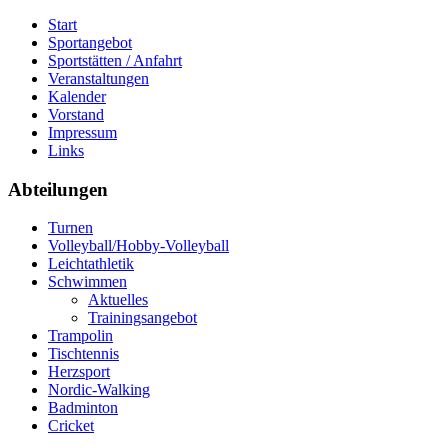
Start
Sportangebot
Sportstätten / Anfahrt
Veranstaltungen
Kalender
Vorstand
Impressum
Links
Abteilungen
Turnen
Volleyball/Hobby-Volleyball
Leichtathletik
Schwimmen
Aktuelles
Trainingsangebot
Trampolin
Tischtennis
Herzsport
Nordic-Walking
Badminton
Cricket