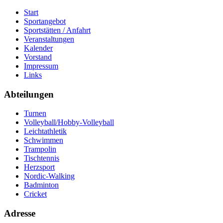
Start
Sportangebot
Sportstätten / Anfahrt
Veranstaltungen
Kalender
Vorstand
Impressum
Links
Abteilungen
Turnen
Volleyball/Hobby-Volleyball
Leichtathletik
Schwimmen
Trampolin
Tischtennis
Herzsport
Nordic-Walking
Badminton
Cricket
Adresse