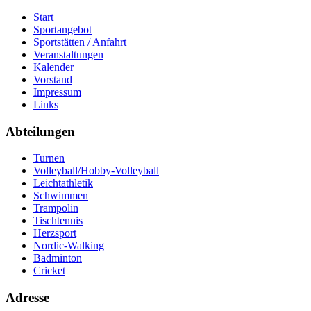
Start
Sportangebot
Sportstätten / Anfahrt
Veranstaltungen
Kalender
Vorstand
Impressum
Links
Abteilungen
Turnen
Volleyball/Hobby-Volleyball
Leichtathletik
Schwimmen
Trampolin
Tischtennis
Herzsport
Nordic-Walking
Badminton
Cricket
Adresse