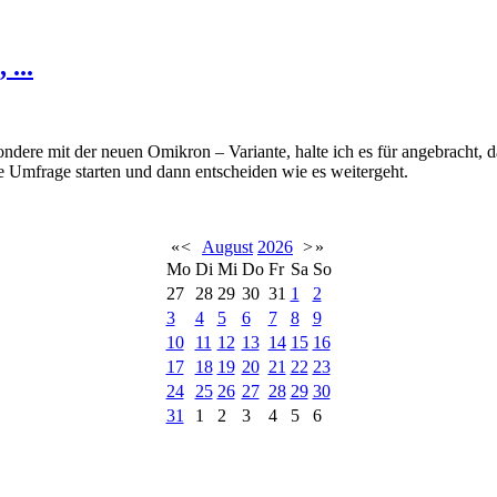
...
sondere mit der neuen Omikron – Variante, halte ich es für angebracht, 
e Umfrage starten und dann entscheiden wie es weitergeht.
«
<
August
2026
>
»
Mo
Di
Mi
Do
Fr
Sa
So
27
28
29
30
31
1
2
3
4
5
6
7
8
9
10
11
12
13
14
15
16
17
18
19
20
21
22
23
24
25
26
27
28
29
30
31
1
2
3
4
5
6