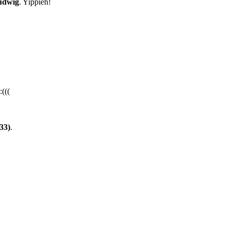
udwig
. Yippieh!
(((
33)
.