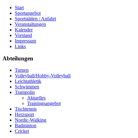
Start
Sportangebot
Sportstätten / Anfahrt
Veranstaltungen
Kalender
Vorstand
Impressum
Links
Abteilungen
Turnen
Volleyball/Hobby-Volleyball
Leichtathletik
Schwimmen
Trampolin
Aktuelles
Trainingsangebot
Tischtennis
Herzsport
Nordic-Walking
Badminton
Cricket