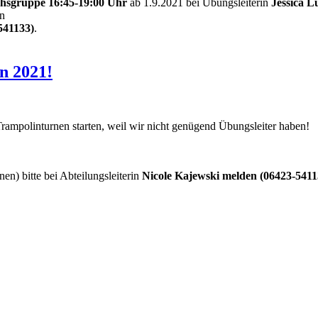
hsgruppe 16:45-19:00 Uhr
ab 1.9.2021 bei Übungsleiterin
Jessica L
an
541133)
.
n 2021!
ampolinturnen starten, weil wir nicht genügend Übungsleiter haben! :
en) bitte bei Abteilungsleiterin
Nicole Kajewski melden (06423-5411