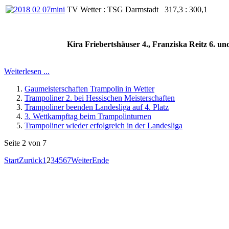
TV Wetter : TSG Darmstadt 317,3 : 300,1
Kira Friebertshäuser 4., Franziska Reitz 6. un
Weiterlesen ...
Gaumeisterschaften Trampolin in Wetter
Trampoliner 2. bei Hessischen Meisterschaften
Trampoliner beenden Landesliga auf 4. Platz
3. Wettkampftag beim Trampolinturnen
Trampoliner wieder erfolgreich in der Landesliga
Seite 2 von 7
Start
Zurück
1
2
3
4
5
6
7
Weiter
Ende