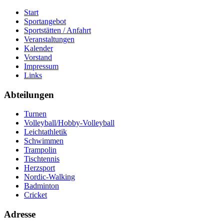
Start
Sportangebot
Sportstätten / Anfahrt
Veranstaltungen
Kalender
Vorstand
Impressum
Links
Abteilungen
Turnen
Volleyball/Hobby-Volleyball
Leichtathletik
Schwimmen
Trampolin
Tischtennis
Herzsport
Nordic-Walking
Badminton
Cricket
Adresse