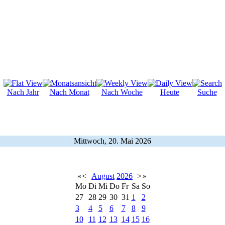
Nach Jahr
Nach Monat
Nach Woche
Heute
Suche
Mittwoch, 20. Mai 2026
«
<
August
2026
>
»
Mo
Di
Mi
Do
Fr
Sa
So
27
28
29
30
31
1
2
3
4
5
6
7
8
9
10
11
12
13
14
15
16