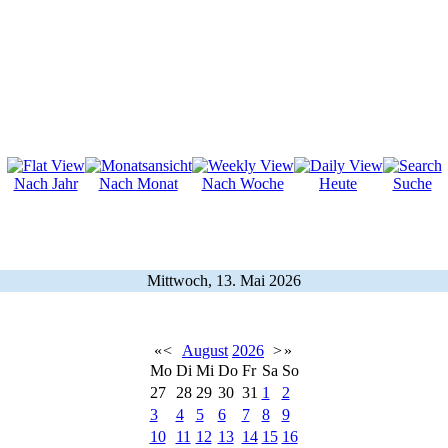
Nach Jahr
Nach Monat
Nach Woche
Heute
Suche
Mittwoch, 13. Mai 2026
«
<
August
2026
>
»
Mo
Di
Mi
Do
Fr
Sa
So
27
28
29
30
31
1
2
3
4
5
6
7
8
9
10
11
12
13
14
15
16