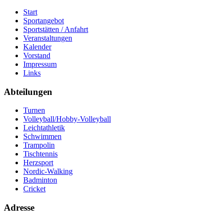
Start
Sportangebot
Sportstätten / Anfahrt
Veranstaltungen
Kalender
Vorstand
Impressum
Links
Abteilungen
Turnen
Volleyball/Hobby-Volleyball
Leichtathletik
Schwimmen
Trampolin
Tischtennis
Herzsport
Nordic-Walking
Badminton
Cricket
Adresse