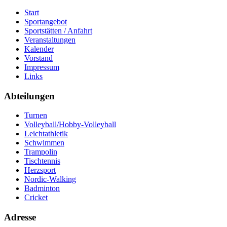
Start
Sportangebot
Sportstätten / Anfahrt
Veranstaltungen
Kalender
Vorstand
Impressum
Links
Abteilungen
Turnen
Volleyball/Hobby-Volleyball
Leichtathletik
Schwimmen
Trampolin
Tischtennis
Herzsport
Nordic-Walking
Badminton
Cricket
Adresse